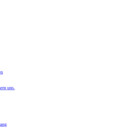
en
ern uns.
gang