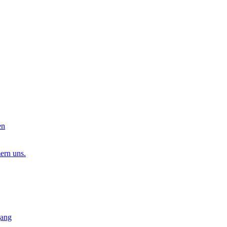
en
ern uns.
gang